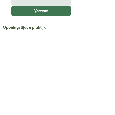
Verzend
Openingstijden praktijk
Ma - Vrij
9:00 am – 17:00 pm
Zaterdag
Gesloten
Zondag
Gesloten
De praktijk ligt op 750 meter van het
centraal station van Oss, ongeveer 8
minuten lopen.
Bij binnenkomst in het Anton Jurgenshuis
ga je na de schuifdeuren rechtsaf door de
grijze deur, de trap op naar de eerste
verdieping. Neem daar plaats in de