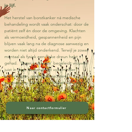
je lijf.
Het herstel van borstkanker ná medische
behandeling wordt vaak onderschat: door de
patiënt zelf én door de omgeving. Klachten
als vermoeidheid, gespannenheid en pijn
blijven vaak lang na de diagnose aanwezig en
worden niet altijd onderkend. Terwijl je zowel
mentaal als fysiek een flinke dreun hebt
gehad. ‘Beter herstellen’ begeleidt vrouwen
juist in deze fase en zorgt voor minder
bijwerkingen, meer energie, meer
ontspanning. Voor meer kwaliteit van leven.
Naar contactformulier