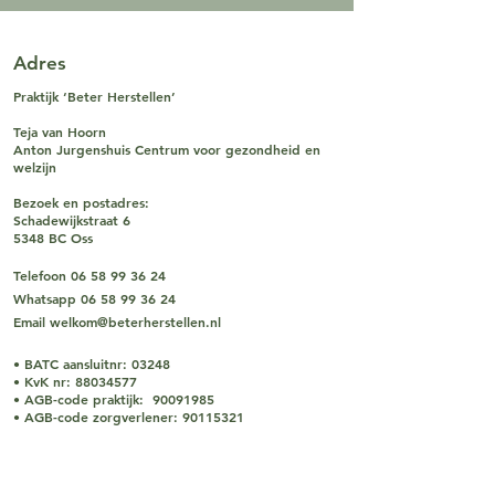
Adres
Praktijk ‘Beter Herstellen’
Teja van Hoorn
Anton Jurgenshuis Centrum voor gezondheid en
welzijn
Bezoek en postadres:
Schadewijkstraat 6
5348 BC Oss
Telefoon
06 58 99 36 24
Whatsapp
06 58 99 36 24
Email
welkom@beterherstellen.nl
• BATC aansluitnr: 03248
• KvK nr:
88034577
• AGB-code praktijk:
90091985
• AGB-code zorgverlener:
90115321